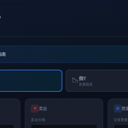
器
指南
📉
倒T
先卖后买
↑
卖出
⊕
数
卖出价格
交易数