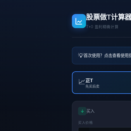
股票做T计算
T+0 盈利精确计算
💡
首次使用？点击查看使用
📈
正T
先买后卖
↓
买入
买入价格