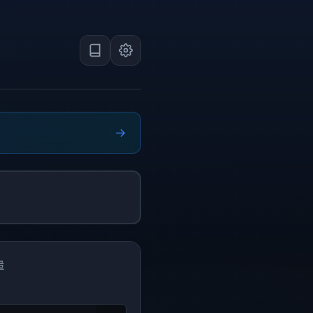
→
量
量